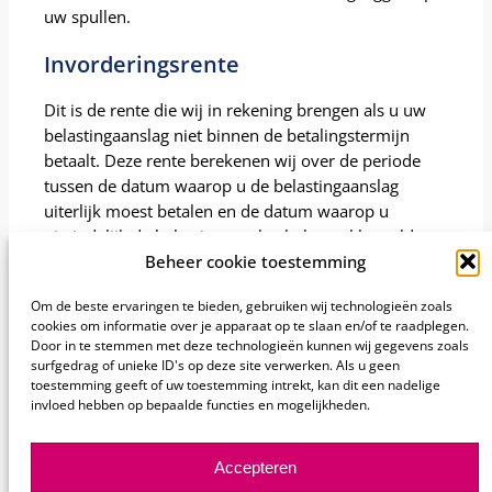
uw spullen.
Invorderingsrente
Dit is de rente die wij in rekening brengen als u uw
belastingaanslag niet binnen de betalingstermijn
betaalt. Deze rente berekenen wij over de periode
tussen de datum waarop u de belastingaanslag
uiterlijk moest betalen en de datum waarop u
uiteindelijk de belastingaanslag helemaal betaalde.
Beheer cookie toestemming
Kreeg u uitstel van betalingen of is er met u een
betalingsregeling afgesproken? Ook dan berekenen
Om de beste ervaringen te bieden, gebruiken wij technologieën zoals
cookies om informatie over je apparaat op te slaan en/of te raadplegen.
wij invorderingsrente. Wij sturen u een brief als
Door in te stemmen met deze technologieën kunnen wij gegevens zoals
invorderingsrente geldt.
surfgedrag of unieke ID's op deze site verwerken. Als u geen
toestemming geeft of uw toestemming intrekt, kan dit een nadelige
invloed hebben op bepaalde functies en mogelijkheden.
Sectie
Ik heb de informatie gevonden die ik nodig heb
Ja
Nee
Accepteren