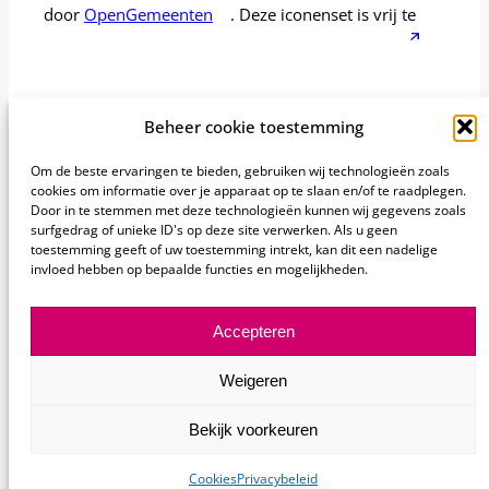
door
OpenGemeenten
. Deze iconenset is vrij te
gebruiken en valt onder de
CC BY-SA 4.0-licentie
.
Beheer cookie toestemming
Om de beste ervaringen te bieden, gebruiken wij technologieën zoals
Sectie
cookies om informatie over je apparaat op te slaan en/of te raadplegen.
Ik heb de informatie gevonden die ik nodig heb
Door in te stemmen met deze technologieën kunnen wij gegevens zoals
Ja
Nee
surfgedrag of unieke ID's op deze site verwerken. Als u geen
toestemming geeft of uw toestemming intrekt, kan dit een nadelige
invloed hebben op bepaalde functies en mogelijkheden.
Accepteren
Weigeren
Bekijk voorkeuren
Cookies
Privacybeleid
© 2026 BSR
Over deze website
Privacybeleid