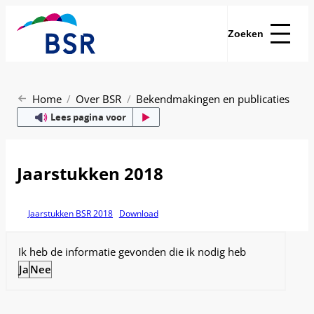
Zoeken
Home
Over BSR
Bekendmakingen en publicaties
Lees pagina voor
Jaarstukken 2018
Jaarstukken BSR 2018
Download
Sectie
Ik heb de informatie gevonden die ik nodig heb
Ja
Nee