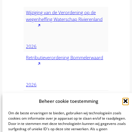
Wijziging van de Verordening op de
wegenheffing Waterschap Rivierenland
2026
Retributieverordening Bommelerwaard
2026
Verordeningen oude jaren
Beheer cookie toestemming
Wilt u verordeningen van oudere jaren inzien dan
Om de beste ervaringen te bieden, gebruiken wij technologieën zoals
cookies om informatie over je apparaat op te slaan en/of te raadplegen.
2026, kies hieronder dan het gewenste jaar.
Door in te stemmen met deze technologieën kunnen wij gegevens zoals
surfgedrag of unieke ID's op deze site verwerken. Als u geen
2025
2024