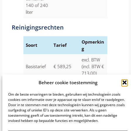
140 of 240
liter
Reinigingsrechten
Opmerkin
Soort
Tarief
g
excl. BTW
Basistarief
€ 589,25
(incl. BTW €
713,00)
Beheer cookie toestemming
Extra
excl. BTW
container
€ 217,35
(incl. BTW €
Om de beste ervaringen te bieden, gebruiken wij technologieën zoals
reinigingsre
cookies om informatie over je apparaat op te slaan en/of te raadplegen.
263,00)
cht
Door in te stemmen met deze technologieën kunnen wij gegevens zoals
surfgedrag of unieke ID's op deze site verwerken. Als u geen
toestemming geeft of uw toestemming intrekt, kan dit een nadelige
invloed hebben op bepaalde functies en mogelijkheden.
Sectie
Ik heb de informatie gevonden die ik nodig heb