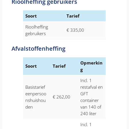
Rioolheffing gebruikers
Soort
Tarief
Rioolheffing
€ 335,00
gebruikers
Afvalstoffenheffing
Opmerkin
Soort
Tarief
g
Incl. 1
Basistarief
restafval en
eenpersoo
GFT
€ 262,00
nshuishou
container
den
van 140 of
240 liter
Incl. 1