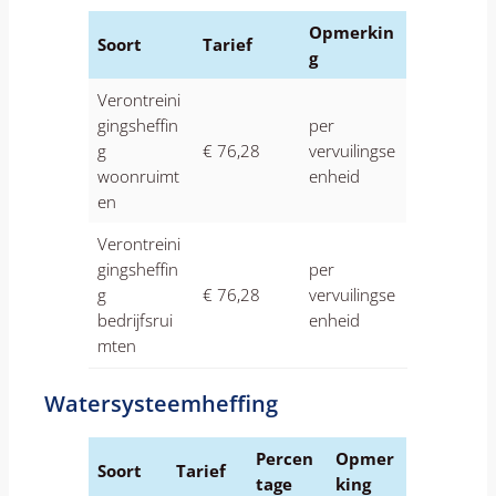
Opmerkin
Soort
Tarief
g
Verontreini
gingsheffin
per
g
€ 76,28
vervuilingse
woonruimt
enheid
en
Verontreini
gingsheffin
per
g
€ 76,28
vervuilingse
bedrijfsrui
enheid
mten
Watersysteemheffing
Percen
Opmer
Soort
Tarief
tage
king