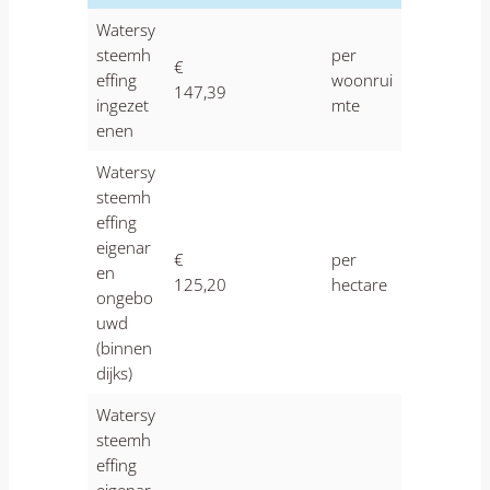
Watersy
steemh
per
€
effing
woonrui
147,39
ingezet
mte
enen
Watersy
steemh
effing
eigenar
€
per
en
125,20
hectare
ongebo
uwd
(binnen
dijks)
Watersy
steemh
effing