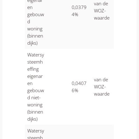
eigenar
van de
en
0,0379
WOZ-
gebouw
4%
waarde
d
woning
(binnen
dijks)
Watersy
steemh
effing
eigenar
van de
en
0,0407
WOZ-
gebouw
6%
waarde
d niet-
woning
(binnen
dijks)
Watersy
steemh