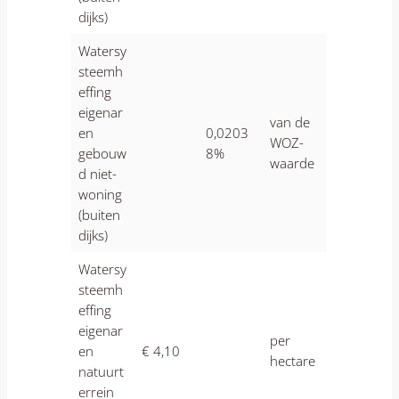
dijks)
Watersy
steemh
effing
eigenar
van de
en
0,0203
WOZ-
gebouw
8%
waarde
d niet-
woning
(buiten
dijks)
Watersy
steemh
effing
eigenar
per
en
€ 4,10
hectare
natuurt
errein