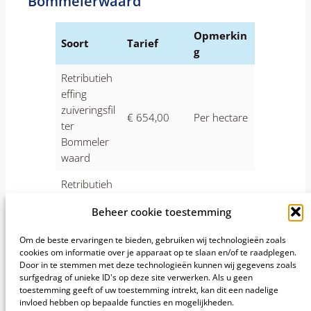
Bommelerwaard
Opmerkin
Soort
Tarief
g
Retributieh
effing
zuiveringsfil
€ 654,00
Per hectare
ter
Bommeler
waard
Retributieh
effing
Per kubieke
Beheer cookie toestemming
zuiveringsfil
€ 0,80
meter
ter
afvalwater
Om de beste ervaringen te bieden, gebruiken wij technologieën zoals
Bommeler
cookies om informatie over je apparaat op te slaan en/of te raadplegen.
waard
Door in te stemmen met deze technologieën kunnen wij gegevens zoals
surfgedrag of unieke ID's op deze site verwerken. Als u geen
toestemming geeft of uw toestemming intrekt, kan dit een nadelige
invloed hebben op bepaalde functies en mogelijkheden.