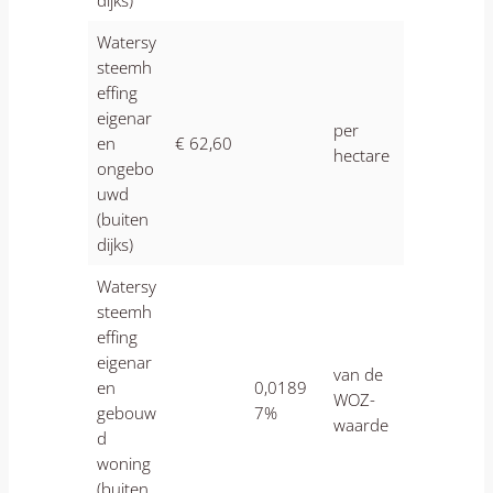
dijks)
Watersy
steemh
effing
eigenar
per
en
€ 62,60
hectare
ongebo
uwd
(buiten
dijks)
Watersy
steemh
effing
eigenar
van de
en
0,0189
WOZ-
gebouw
7%
waarde
d
woning
(buiten