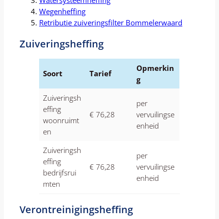
Watersysteemheffing
Wegenheffing
Retributie zuiveringsfilter Bommelerwaard
Zuiveringsheffing
Opmerkin
Soort
Tarief
g
Zuiveringsh
per
effing
€ 76,28
vervuilingse
woonruimt
enheid
en
Zuiveringsh
per
effing
€ 76,28
vervuilingse
bedrijfsrui
enheid
mten
Verontreinigingsheffing