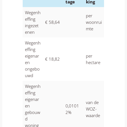
tage
king
Wegenh
per
effing
€ 58,64
woonrui
ingezet
mte
enen
Wegenh
effing
eigenar
per
€ 18,82
en
hectare
ongebo
uwd
Wegenh
effing
eigenar
van de
en
0,0101
WOZ-
gebouw
2%
waarde
d
woning