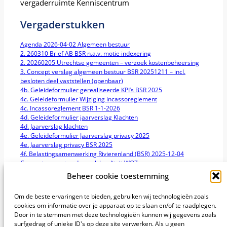
vergaderruimte Kenniscentrum
Vergaderstukken
Agenda 2026-04-02 Algemeen bestuur
2. 260310 Brief AB BSR n.a.v. motie indexering
2. 20260205 Utrechtse gemeenten – verzoek kostenbeheersing
3. Concept verslag algemeen bestuur BSR 20251211 – incl.
besloten deel vaststellen (openbaar)
4b. Geleideformulier gerealiseerde KPI’s BSR 2025
4c. Geleideformulier Wijziging incassoreglement
4c. Incassoreglement BSR 1-1-2026
4d. Geleideformulier jaarverslag Klachten
4d. Jaarverslag klachten
4e. Geleideformulier Jaarverslag privacy 2025
4e. Jaarverslag privacy BSR 2025
4f. Belastingsamenwerking Rivierenland (BSR) 2025-12-04
Concept rapport onderzoek kwaliteit WOZ-processen
4f. Geleideformulier – ter kennisname rapport onderzoek kwaliteit
Beheer cookie toestemming
WOZ Waarderingskamer
5a en 5b. Geleideformulier zienswijzen wijziging GR 2026,
Om de beste ervaringen te bieden, gebruiken wij technologieën zoals
wijziging GR 2027, samenwerkingsprotocol
cookies om informatie over je apparaat op te slaan en/of te raadplegen.
5. Overzicht ingekomen zienswijzen 20260330 pdf
Door in te stemmen met deze technologieën kunnen wij gegevens zoals
5. Avri – zienswijze toetreding 5 gemeenten en GR 2026 en 2027
surfgedrag of unieke ID's op deze site verwerken. Als u geen
5. 002 Avri – reactie op zienswijze toetreding gemeenten